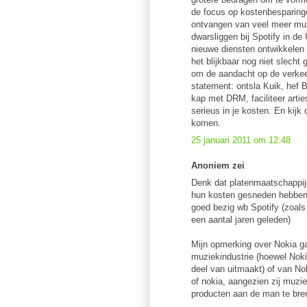
de focus op kostenbesparinge
ontvangen van veel meer mu
dwarsliggen bij Spotify in de 
nieuwe diensten ontwikkelen e
het blijkbaar nog niet slecht 
om de aandacht op de verkee
statement: ontsla Kuik, hef B
kap met DRM, faciliteer arti
serieus in je kosten. En kij
komen.
25 januari 2011 om 12:48
Anoniem zei
Denk dat platenmaatschappijen
hun kosten gesneden hebben.
goed bezig wb Spotify (zoals
een aantal jaren geleden)
Mijn opmerking over Nokia ga
muziekindustrie (hoewel Noki
deel van uitmaakt) of van No
of nokia, aangezien zij muzie
producten aan de man te br