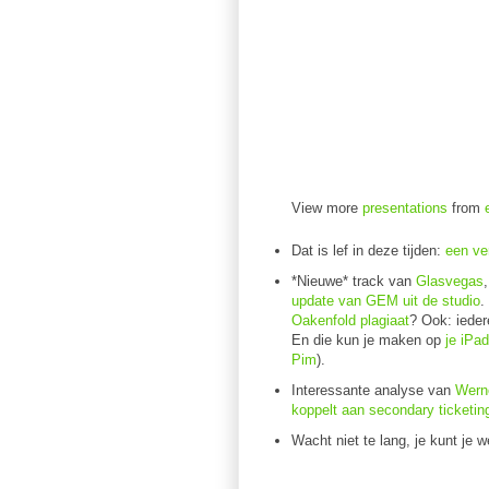
View more
presentations
from
Dat is lef in deze tijden:
een ve
*Nieuwe* track van
Glasvegas
update van GEM uit de studio
.
Oakenfold plagiaat
? Ook: iede
En die kun je maken op
je iPad
Pim
).
Interessante analyse van
Werne
koppelt aan secondary ticketin
Wacht niet te lang, je kunt je w