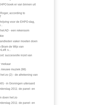
 EHPO boek er van binnen uit
 Roger, according to
7
hrijving voor de EHPO-dag,
..
j het AD - een rekensom
kie
andleden vaker moeten doen
n Bram de Wijs van
eft: s...
root: succesvolle inzet van
r mekaar
 nieuwe muziek (98)
het zo (2) - de afrekening van
6!) - in Groningen uiteraard
derslag 2011: de panel- en
n doen het zo
derslag 2011: de panel- en