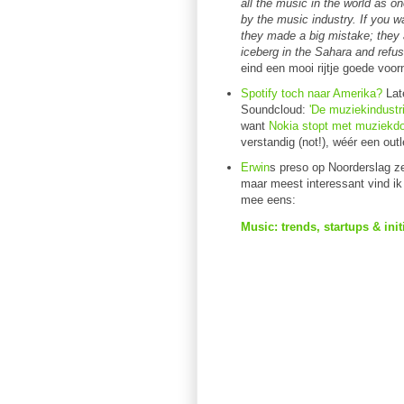
all the music in the world as on
by the music industry. If you w
they made a big mistake; they a
iceberg in the Sahara and refuse
eind een mooi rijtje goede voo
Spotify toch naar Amerika?
Late
Soundcloud:
'De muziekindustri
want
Nokia stopt met muziekd
verstandig (not!), wéér een outl
Erwin
s preso op Noorderslag ze
maar meest interessant vind ik 
mee eens:
Music: trends, startups & ini