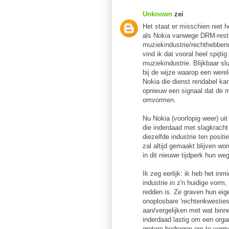
Unknown
zei
Het staat er misschien niet h
als Nokia vanwege DRM-restr
muziekindustrie/rechthebbend
vind ik dat vooral heel spijti
muziekindustrie. Blijkbaar sl
bij de wijze waarop een were
Nokia die dienst rendabel kan
opnieuw een signaal dat de mu
omvormen.
Nu Nokia (voorlopig weer) uit 
die inderdaad met slagkracht
diezelfde industrie ten posi
zal altijd gemaakt blijven w
in dit nieuwe tijdperk hun we
Ik zeg eerlijk: ik heb het in
industrie in z'n huidige vorm,
redden is. Ze graven hun ei
onoplosbare 'rechtenkwesties
aan/vergelijken met wat binne
inderdaad lastig om een organ
grotere bedragen om te vorme