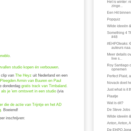
Het is winter: 
zinge...
Een Hit binnen
Popquiz
Wilde ideeën 
Something 4 Th
#48
#EHPOleaks: €
auteurs naa.
Meer details o
erwblo
.
live s...
Roy Santiago d
rvallen studio kopen én verbouwen
.
opnemen
, clip van
The Heyz
uit Nederland en een
Perfect Plaid
Pleegden Armin van Buuren en Paul
Novack doet he
re donderdag
gratis track van Timbaland
.
Just what is it 
 als je 'em omtovert in een studio
(via
Plaatje
Wat is dit?
r die de actie van Trijntje en het AD
g
. Boeiend!
De Steve Jobs
Wilde ideeën &
eer inschrijven:
Anton, Anton, 
De EHPO Jonge