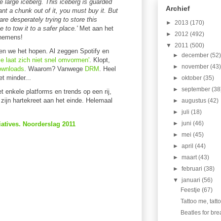
e large iceberg. This iceberg is guarded
Archief
ant a chunk out of it, you must buy it. But
re desperately trying to store this
►
2013
(170)
 to tow it to a safer place.'
Met aan het
►
2012
(492)
rnemens!
▼
2011
(500)
n we het hopen. Al zeggen Spotify en
►
december
(52
e laat zich niet snel omvormen'
. Klopt,
►
november
(43
ownloads
. Waarom? Vanwege
DRM
. Heel
et minder...
►
oktober
(35)
►
september
(38
t enkele platforms en trends op een rij,
zijn hartekreet aan het einde. Helemaal
►
augustus
(42)
►
juli
(18)
►
juni
(46)
tiatives. Noorderslag 2011
►
mei
(45)
►
april
(44)
►
maart
(43)
►
februari
(38)
▼
januari
(56)
Feestje (67)
Tattoo me, tatt
Beatles for bre