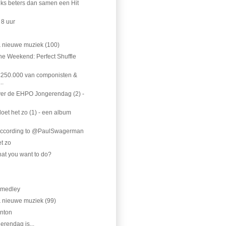
niks beters dan samen een Hit
 8 uur
& nieuwe muziek (100)
e Weekend: Perfect Shuffle
250.000 van componisten &
..
ver de EHPO Jongerendag (2) -
oet het zo (1) - een album
, according to @PaulSwagerman
t zo
that you want to do?
 medley
 nieuwe muziek (99)
Anton
rendag is...