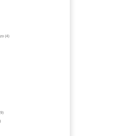
 zo
(4)
(9)
)