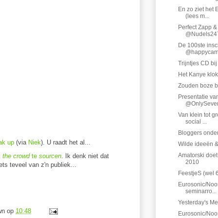
En zo ziet het
(lees m...
Perfect Zapp &
@Nudels24
De 100ste insc
@happycam.
Trijntjes CD bi
Het Kanye klok
Zouden boze b
Presentatie va
@OnlySevenL
Van klein tot g
social ...
Bloggers onde
ak up
(via
Niek
). U raadt het al...
Wilde ideeën &
Amatorski doet 
t
the crowd
te
sourcen
. Ik denk niet dat
2010
ets teveel van z'n publiek...
FeestjeS (wel 6
Eurosonic/Noor
seminarro...
Yesterday's Me
wn
op
10:48
Eurosonic/Noor