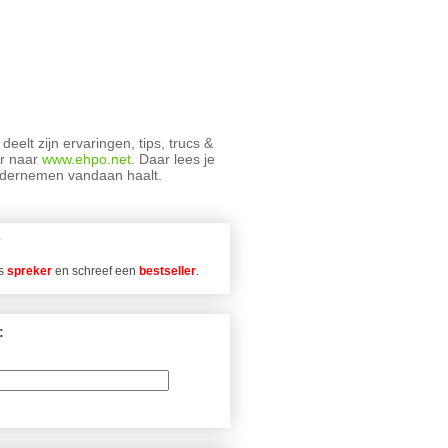
deelt zijn ervaringen, tips, trucs &
ar naar
www.ehpo.net
. Daar lees je
ondernemen vandaan haalt.
ls
spreker
en schreef een
bestseller
.
: