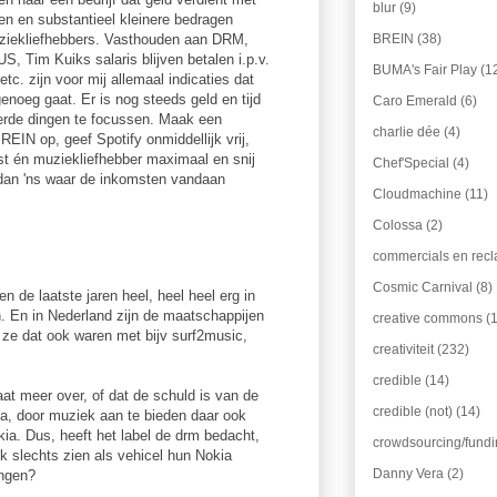
blur
(9)
n en substantieel kleinere bedragen
BREIN
(38)
ziekliefhebbers. Vasthouden aan DRM,
US, Tim Kuiks salaris blijven betalen i.p.v.
BUMA's Fair Play
(1
tc. zijn voor mij allemaal indicaties dat
genoeg gaat. Er is nog steeds geld en tijd
Caro Emerald
(6)
rde dingen te focussen. Maak een
charlie dée
(4)
REIN op, geef Spotify onmiddellijk vrij,
est én muziekliefhebber maximaal en snij
Chef'Special
(4)
k dan 'ns waar de inkomsten vandaan
Cloudmachine
(11)
Colossa
(2)
commercials en rec
Cosmic Carnival
(8)
 de laatste jaren heel, heel heel erg in
 En in Nederland zijn de maatschappijen
creative commons
(
 ze dat ook waren met bijv surf2music,
creativiteit
(232)
credible
(14)
at meer over, of dat de schuld is van de
credible (not)
(14)
a, door muziek aan te bieden daar ook
kia. Dus, heeft het label de drm bedacht,
crowdsourcing/fund
k slechts zien als vehicel hun Nokia
Danny Vera
(2)
engen?