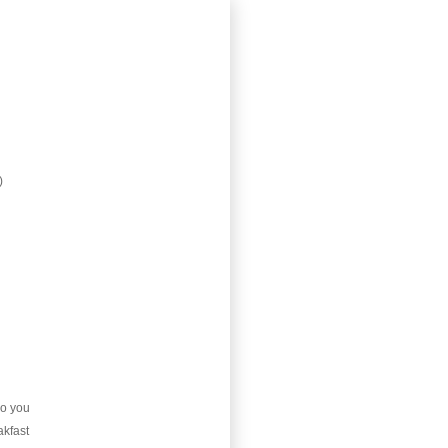
)
)
)
oo you
akfast