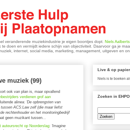
nel veranderende muziekindustrie je eigen boontjes dopt.
Niels Aalberts
 te doen en vermijdt iedere schijn van objectiviteit. Daarvoor ga je ma
r muziek, internet, social media, marketing, management, uitgeven en 
Live & op papier
Niels is te boeken a
we muziek (99)
ort ook van plan is, maar opvallend
Zoeken in EHPO
nbestrijders verdienen grof aan
luitende alinea:
'De opbrengsten van
 tussen ACS:Law zelf (die maar liefst
, de rechtenhouder en het monitoringbedrijf
at geen muzikant tussen...
 auteursrecht op Noorderslag
:
'Imagine