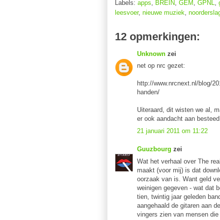
Labels:
apps
,
BREIN
,
GEM
,
GPNL
,
leesvoer
,
nieuwe muziek
,
noordersla
12 opmerkingen:
Unknown
zei
net op nrc gezet:
http://www.nrcnext.nl/blog/20
handen/
Uiteraard, dit wisten we al, 
er ook aandacht aan besteed
21 januari 2011 om 11:22
Guuzbourg
zei
Wat het verhaal over The rea
maakt (voor mij) is dat downl
oorzaak van is. Want geld ve
weinigen gegeven - wat dat be
tien, twintig jaar geleden ba
aangehaald de gitaren aan d
vingers zien van mensen die 