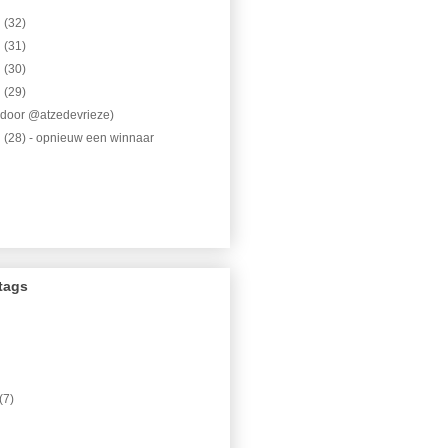
 (32)
 (31)
 (30)
 (29)
(door @atzedevrieze)
(28) - opnieuw een winnaar
tags
(7)