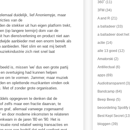
360˚
(11)
3FM
(34)
elemaal duidelijk, lief Anoniempje, maar
A and R
(21)
icties van de
en de stekker uit hun eigen platform trekt,
a balladeer
(33)
g en (op langere termijn) dom van de
a balladeer doet het
uit hun dienstverlening en product niet aan
ldwijde aanbieder met een enorm bereik als
actie
(14)
 aanbieden. Niet slim en wat mij betreft
alle 13 goed
(12)
ziekindustrie zich niet snel laat
Amatorski
(2)
Antillectual
(6)
beeld is, missen 'we' dus een grote partij
 en overtuiging had kunnen helpen
apps
(69)
tieve om te vormen. Jammer, maar muziek
orden en oplettende muzikanten vinden ook
Audiotransparent
(3)
g. Met of zonder grote organisaties.
Bandcamp
(64)
middels opgegeven te denken dat de
Beep Beep
(5)
 of zelfs maar een fractie daarvan, te
beoordeling Spotify
gen graf, allemaal vanwege zogenaamd
' en door moderne inkomsten te relateren
Best Kept Secret
(13
nkwam in de jaren '80 en '90. Het is
bloggen
(39)
isatie rond relatief weinig transacties en
n naar een bedrijf dat geld verdient met