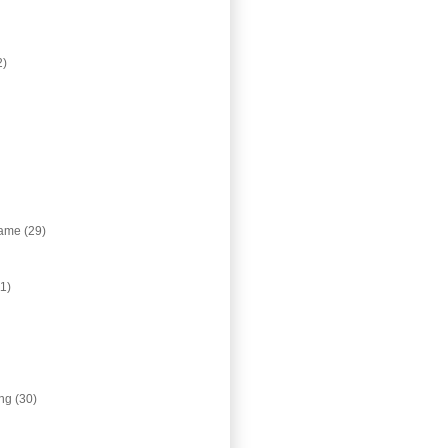
2)
lame
(29)
11)
ing
(30)