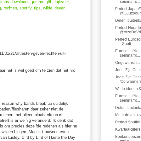
gratis downloads
,
jammer jôh
,
kijkvoer
,
seminarro...
g
,
rechten
,
spotify
,
tips
,
wilde ideeën
Perfect Japan/
@Guuzbour
Delen: buitenka
Perfect Noorde
@AtzeDeVrie
Perfect Euros
- Spoti...
Eurosonic/Noor
11/01/21/artiesten-geven-rechten-uit-
seminarro...
Ongewenst za
Joost Zijn On
maar het is wel goed om te zien dat het nrc
.
Joost Zijn One
'Oorwarmers
Wilde ideeën &
Eurosonic/Noor
seminarro...
l reason why bands break up duidelijk
Delen: buitenk
oaden/filesharen daar zeker niet de
rdienen met alleen plaatverkoop is
Meer details 
treft is er weinig veranderd. Ik denk dat
Perfect Shuffl
nds om precies dezelfde redenen als hier nu
Kwartaalcijfers
e wilgen hingen. Mag ik trouwens even
Boekenpoezen (s
van Eisley, Bird by Bird of Haste the Day