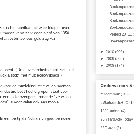
met a...
Boekenpoezen
Boekenpoezen
Boekenpoezen
Het is het luchtkasteel waar klagers over
Boekenpoezen
aar mogen verwijzen: doen alsof van 1950
Perfect 20_11 
ol artiesten
serieus
geld zag van
Boekenpoezen 
►
2010
(602)
►
2009
(505)
►
2008
(174)
de bocht: ('De muziekindustrie laat zich niet
 Nokia stopt met muziekdownloads.)
Onderwerpen & 
nd voor de muziekindustrie willen noemen.
industrie best heel erg open staat voor
#Doorbraak
(101)
l een tijdje overigens, maar de "ze willen
ntra" is voor velen ook een mooie
#Startpunt EHPO
(1)
180˚ anders
(4)
als een partij als Nokia zich gaat bemoeien
20 Years Ago Today
22Tracks
(2)