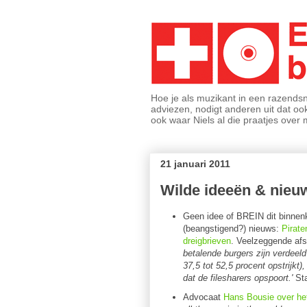
Hoe je als muzikant in een razends
adviezen, nodigt anderen uit dat ook
ook waar Niels al die praatjes ove
21 januari 2011
Wilde ideeën & nieu
Geen idee of BREIN dit binnenk
(beangstigend?) nieuws:
Pirate
dreigbrieven
. Veelzeggende afs
betalende burgers zijn verdeeld
37,5 tot 52,5 procent opstrijkt)
dat de filesharers opspoort.'
Sta
Advocaat
Hans Bousie over het