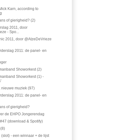
Mick Karn, according to
g
ns of gierigheid? (2)
rslag 2011, door
ze - Spo...
onic 2011, door @AtzeDeVrieze
derslag 2011: de panel- en
nger
emanband Showorkest (2)
manband Showorkest (1) -
'
 nieuwe muziek (97)
derslag 2011: de panel- en
ans of gierigheid?
over de EHPO Jongerendag
e #47 (download & Spotify)
 (8)
lot) - een winnaar + de lijst