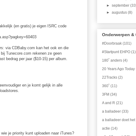
►
september
(33
►
augustus
(8)
kkelijk (en gratis) je eigen ISRC code
Onderwerpen & 
ina.asp?pagkey=60403
#Doorbraak
(101)
rs: via CDBaby.com kan het ook en die
#Startpunt EHPO
(1)
; bij Tunecore.com rekenen ze geen
ast bedrag per jaar ($10-15) per album.
180˚ anders
(4)
20 Years Ago Today
22Tracks
(2)
envoudiger en je komt gelijk in alle
360˚
(11)
loadstores.
3FM
(34)
A and R
(21)
a balladeer
(33)
a balladeer doet het
actie
(14)
 wie je priority kunt uploaden naar iTunes?