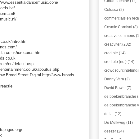
Cloudmachine
(11)
://www.essentialdancemusic.com/
ords.be/
Colossa
(2)
orma.nl/
commercials en rec
music.nl/
Cosmic Carnival
(8)
creative commons
(
co.uk/intro.htm
creativiteit
(232)
nds.com/
dia.co.uk/icrecords.htm
credible
(14)
ds.co.uk
credible (not)
(14)
com/en/default.asp
-entertainment.co.uk/aboutus.php
crowdsourcing/fund
ow Broad Street Digital http://www.broads
Danny Vera
(2)
reactie.
David Bowie
(7)
de boekenbranche
(
de boekenbranche vs
de lat
(12)
De Melkweg
(11)
tspages.org/
deezer
(24)
k