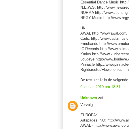
Essential Dance Music http
N.E.W.S. http://www.newsrec
NORMA http://www.stichtingn
NRGY Music http://www.nrgy
UK:
AWAL http://www.awal.com/
Cadiz http://www.cadizmusic.
Emubands http://www.emuba
IC Records http://www.hillme
Kudos http://www.kudosrecor
Loudeye http://www.loudeye.
Pinnacle http://www.pinnacle
Rightsrouter/Flowphonics – n
De rest zet ik in de volgende 
9 januari 2010 om 18:31
Unknown
zei
Vervolg:
EUROPA:
Artspages (NO) http://www.ar
AWAL - http://www.awal.co.u