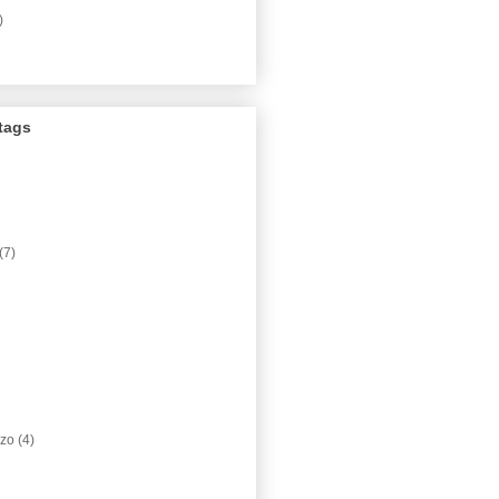
)
tags
(7)
 zo
(4)