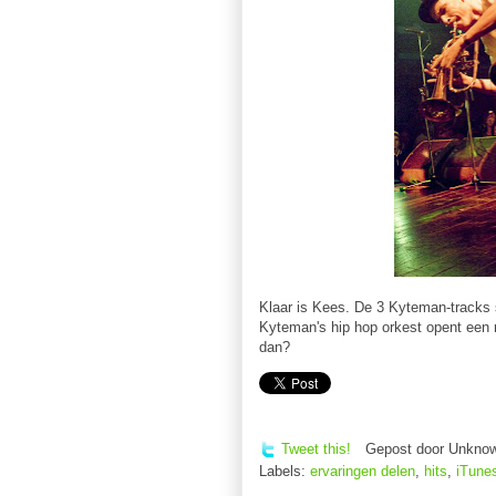
Klaar is Kees. De 3 Kyteman-tracks 
Kyteman's hip hop orkest opent een
dan?
Tweet this!
Gepost door
Unkno
Labels:
ervaringen delen
,
hits
,
iTune