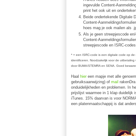
ingevulde Content-Aanmeldings
print het ook uit en onderteke
Beide ondertekende Digitale D
Content-Aanmeldingsformulie
hoes mag je ook mailen als .j
Als je geen streepjescode en
Content-Aanmeldingsformulier
streepjescode en ISRC-codes t
* = een ISRC-code is een digitale code op de 
identificeren. Noodzakelijk voor de uitbetali
door BUMA/STEMRA en SENA. Goed bewaren d
Haal
hier
een mapje met alle genoemde
gebruiksaanwijzing) of
mail
rakenDra S
onduidelijkheden en problemen. In h
prijslijst waarmee in 1 klap duidelijk 
iTunes. 15% daarvan is voor NORMA,
een platenmaatschappij is dat ander