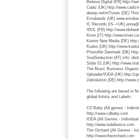
Believe Digital (FR) http://w
Cadiz (UK) http://www.cadiz
deeep.net/mTunes (DE) Thor
Emubands (UK) www.emuba
IC Records (IS-->UK) anna@h
IDOL (FR) http://www.idolweb.
Kiver (IT) http://www.kiver.c
Kontor New Media (DE) http
Kudos (UK) http://www.kudos
Phonofile Danmark (DK) http:
SoulSeduction (AT) info: dis
State 51 (UK) http://www.sta
The Music Business Organisa
Uploader/IODA (UK) http://u
Zebralution (DE) http://www.
The following are based in No
global Artists and Labels:
CD Baby (All genres - Individ
http://www.cdbaby.com
IODA (All Genres - Individual 
http://www.iodalliance.com
The Orchard (All Genres - Ind
http://www.theorchard.com