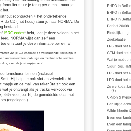
formulier stuur je terug per e-mail, maar je
EHPO in Belfas
nt het.
EHPO in Belfas
istributiecontracten + het ondertekende
EHPO in Belfas
r + de CD (met hoes) stuur je naar NORMA. De
Perfect 20//08
pg-bestand.
/of
ISRC-codes
* hebt, laat je deze velden in het
Eindelijk, ring
 leeg. NORMA wijst dan zelf een
Zoekplaatje
oe en stuurt je deze informatie per e-mail.
LPG doet het z
GEM doet het z
master van je CD waarmee de verschillende tracks zijn te
ng van auteursrechten, naburige en mechanische rechten
Wat je met een 
us, evenals je streepjescode!
Sigur Rós, HM
LPG doet het z
 formulieren binnen (inclusief
mit. Hij helpt je ook vlot en vriendelijk bij
LPG doet het z
et mapje en de mail van rakenDra zit ook een
Zo werkt dat b
is wat je ontvangt als je tracks verkoopt via
(3)
 85% voor jou. Bij de gemiddelde deal met
C-Mon & Kypsk
som (ongelogen!).
Een kijkje ach
Wilde ideeën &
Even een tandje
Even een tandje