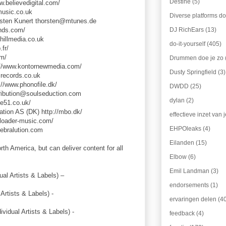
Destine
(5)
ww.believedigital.com/
music.co.uk
Diverse platforms do
sten Kunert thorsten@mtunes.de
DJ RichEars
(13)
nds.com/
illmedia.co.uk
do-it-yourself
(405)
fr/
om/
Drummen doe je zo
://www.kontornewmedia.com/
Dusty Springfield
(3)
records.co.uk
//www.phonofile.dk/
DWDD
(25)
tribution@soulseduction.com
dylan
(2)
te51.co.uk/
tion AS (DK) http://mbo.dk/
effectieve inzet van
ploader-music.com/
EHPOleaks
(4)
zebralution.com
Eilanden
(15)
rth America, but can deliver content for all
Elbow
(6)
Emil Landman
(3)
ual Artists & Labels) –
endorsements
(1)
Artists & Labels) -
ervaringen delen
(4
ividual Artists & Labels) -
feedback
(4)