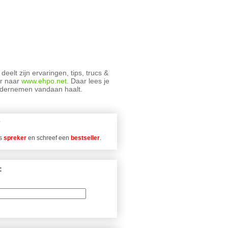
deelt zijn ervaringen, tips, trucs &
ar naar
www.ehpo.net
. Daar lees je
ondernemen vandaan haalt.
ls
spreker
en schreef een
bestseller
.
: