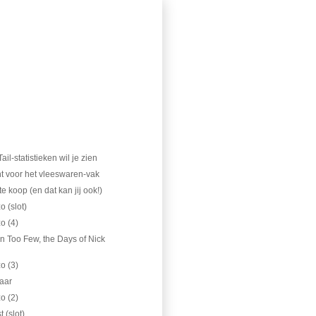
)
)
ail-statistieken wil je zien
 voor het vleeswaren-vak
e koop (en dat kan jij ook!)
 (slot)
o (4)
in Too Few, the Days of Nick
o (3)
aar
o (2)
 (slot)