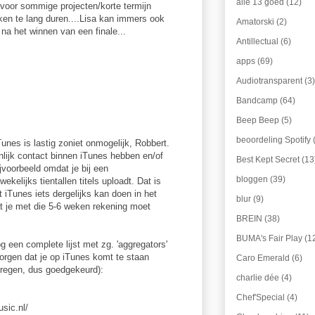
alle 13 goed
(12)
 voor sommige projecten/korte termijn
eken te lang duren....Lisa kan immers ook
Amatorski
(2)
 na het winnen van een finale...
Antillectual
(6)
apps
(69)
Audiotransparent
(3)
Bandcamp
(64)
Beep Beep
(5)
beoordeling Spotify
iTunes is lastig zoniet onmogelijk, Robbert.
lijk contact binnen iTunes hebben en/of
Best Kept Secret
(13
ijvoorbeeld omdat je bij een
bloggen
(39)
kelijks tientallen titels uploadt. Dat is
Tunes iets dergelijks kan doen in het
blur
(9)
t je met die 5-6 weken rekening moet
BREIN
(38)
BUMA's Fair Play
(1
g een complete lijst met zg. 'aggregators'
rgen dat je op iTunes komt te staan
Caro Emerald
(6)
kregen, dus goedgekeurd):
charlie dée
(4)
Chef'Special
(4)
sic.nl/