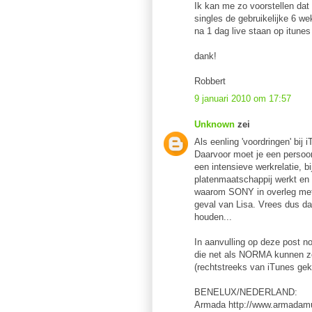
Ik kan me zo voorstellen dat
singles de gebruikelijke 6 w
na 1 dag live staan op itunes
dank!
Robbert
9 januari 2010 om 17:57
Unknown
zei
Als eenling 'voordringen' bij 
Daarvoor moet je een persoon
een intensieve werkrelatie, b
platenmaatschappij werkt en we
waarom SONY in overleg met i
geval van Lisa. Vrees dus da
houden...
In aanvulling op deze post no
die net als NORMA kunnen zo
(rechtstreeks van iTunes ge
BENELUX/NEDERLAND:
Armada http://www.armadamu