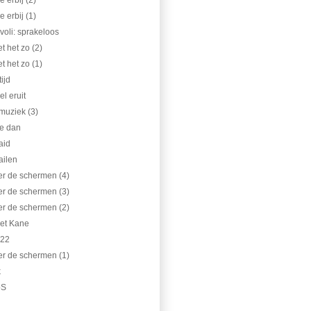
 erbij (2)
 erbij (1)
ivoli: sprakeloos
t het zo (2)
t het zo (1)
ijd
l eruit
muziek (3)
je dan
aid
ailen
ter de schermen (4)
ter de schermen (3)
ter de schermen (2)
met Kane
 22
ter de schermen (1)
k
pS