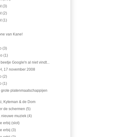
t (3)
t (2)
t (1)
tone van Kane!
o (3)
o (1)
beetje Google'n al niet vindt...
H, 17 november 2008
o (2)
o (1)
ij grote platenmaatschappijen
i, Kyteman & de Dom
ter de schermen (5)
 nieuwe muziek (4)
 erbij (slot)
 erbij (3)