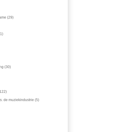
lame
(29)
11)
ing
(30)
122)
. de muziekindustrie
(5)