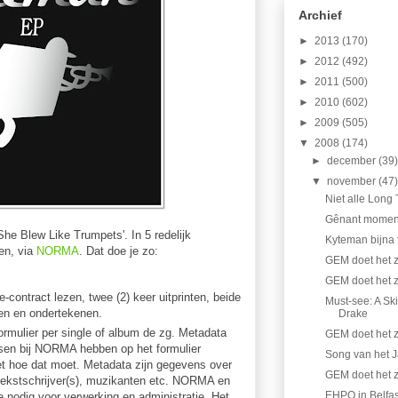
Archief
►
2013
(170)
►
2012
(492)
►
2011
(500)
►
2010
(602)
►
2009
(505)
▼
2008
(174)
►
december
(39
▼
november
(47
Niet alle Long T
Gênant moment
She Blew Like Trumpets'. In 5 redelijk
Kyteman bijna t
en, via
NORMA
. Dat doe je zo:
GEM doet het zo
GEM doet het z
-contract lezen, twee (2) keer uitprinten, beide
Must-see: A Sk
en en ondertekenen.
Drake
rmulier per single of album de zg. Metadata
GEM doet het z
sen bij NORMA hebben op het formulier
Song van het J
et hoe dat moet. Metadata zijn gegevens over
GEM doet het z
, tekstschrijver(s), muzikanten etc. NORMA en
EHPO in Belfast
 nodig voor verwerking en administratie. Het