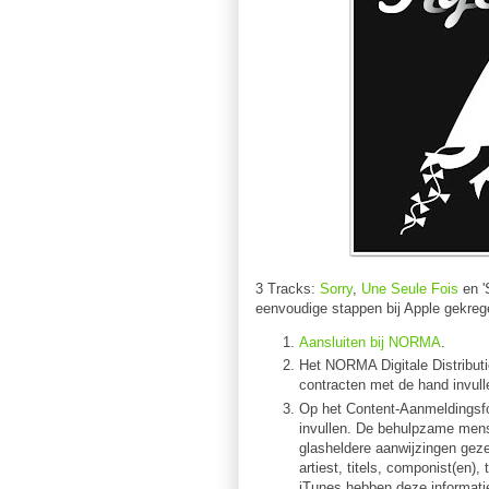
3 Tracks:
Sorry
,
Une Seule Fois
en '
eenvoudige stappen bij Apple gekreg
Aansluiten bij NORMA
.
Het NORMA Digitale Distributie
contracten
met de hand
invull
Op het Content-Aanmeldingsfo
invullen. De behulpzame men
glasheldere aanwijzingen gez
artiest, titels, componist(en)
iTunes hebben deze informatie