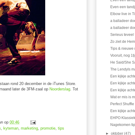
Even een tandje
Even een tandje
Elbow live in T
a balladeer doe
a balladeer doe
Serieus teveel t
Zo ziet de Heme
Tips & nieuwe 
Vooruit, nog 1t
He Said/She S
The Lendyls m
Een kijkje ach
Een kijkje ach
staan rond 20 december in de iTunes Store.
 maand later de 3FM-zaal op
Noorderslag
. Tot
Een kijkje ach
Wat er mis is 
Perfect Shuffle
Een kijkje ach
EHPO Klassie
wn
op
00:46
Nagekomen ti
s
,
kyteman
,
marketing
,
promotie
,
tips
►
oktober
(47)